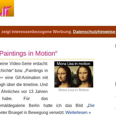
d zeigt interessenbezogene Werbung.
Datenschutzhinweise
aintings in Motion“
eine Video-Serie erdacht:
ichte“ bzw. „Paintings in
+ eine Gif-Animation mit
gh über die timeline. Und
Mona Lisa in Motion
s Ähnliches vor 13 Jahren
 habe. Für das
emäldegalerie Berlin hatte ich das Bild „
Die
ieter Bruegel in Bewegung versetzt.
Weiterlesen »