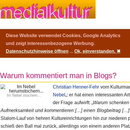
Diese Website verwendet Cookies, Google Analytics
und zeigt interessenbezogene Werbung.
Datenschutzhinweise öffnen
...
Ok, einverstanden.
✖
Warum kommentiert man in Blogs?
Christian Henner-Fehr
vom Kulturman
Nebel
„: er hat einen interessanten Ar
Im Nebel stochern...
der Frage aufwirft: „
Warum schenken 
Aufmerksamkeit und kommentieren […] einen Blogbeitrag […]
Slalom-Lauf von hehren Kultureinrichtungen hin zur niederen p
schieß den Ball mal zurück, allerdings von einem anderen Pl