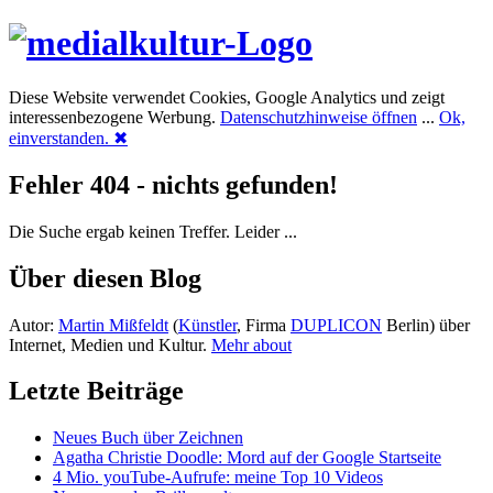
Diese Website verwendet Cookies, Google Analytics und zeigt
interessenbezogene Werbung.
Datenschutzhinweise öffnen
...
Ok,
einverstanden.
✖
Fehler 404 - nichts gefunden!
Die Suche ergab keinen Treffer. Leider ...
Über diesen Blog
Autor:
Martin Mißfeldt
(
Künstler
, Firma
DUPLICON
Berlin) über
Internet, Medien und Kultur.
Mehr about
Letzte Beiträge
Neues Buch über Zeichnen
Agatha Christie Doodle: Mord auf der Google Startseite
4 Mio. youTube-Aufrufe: meine Top 10 Videos